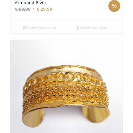
Armband Elvia
%
Ursprünglicher
Aktueller
€
59,99
€
29,99
Preis
Preis
war:
ist:
In den Warenkorb
Details anzeigen
€ 59,99
€ 29,99.