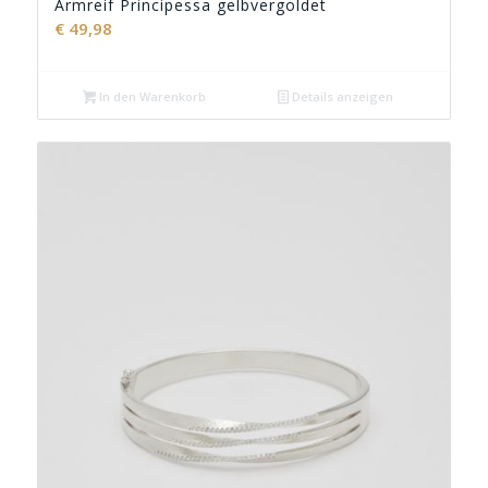
Armreif Principessa gelbvergoldet
€
49,98
In den Warenkorb
Details anzeigen