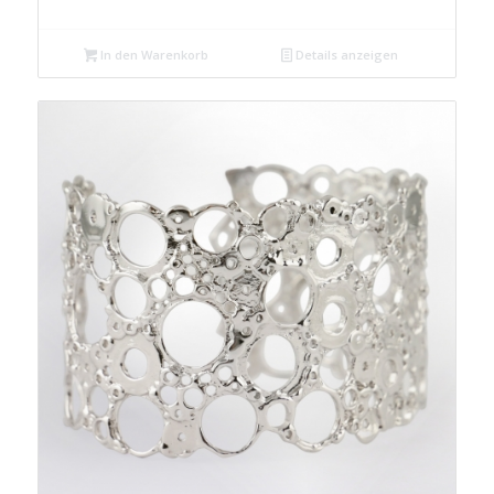
Preis
Preis
war:
ist:
In den Warenkorb
Details anzeigen
€ 39,98
€ 24,99.