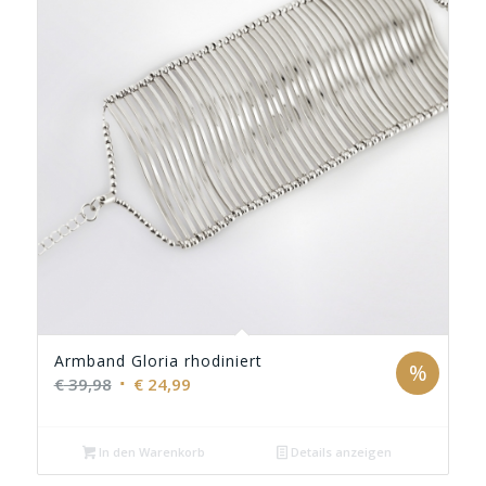
Armband Gloria rhodiniert
%
Ursprünglicher
Aktueller
€
39,98
€
24,99
Preis
Preis
war:
ist:
In den Warenkorb
Details anzeigen
€ 39,98
€ 24,99.