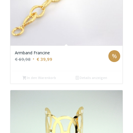
Armband Francine
%
Ursprünglicher
Aktueller
€
69,98
€
39,99
Preis
Preis
war:
ist:
In den Warenkorb
Details anzeigen
€ 69,98
€ 39,99.