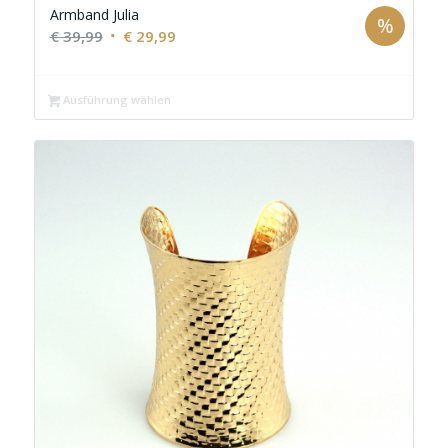
Armband Julia
%
Ursprünglicher
Aktueller
€
39,99
€
29,99
Preis
Preis
war:
ist:
Ausführung wählen
€ 39,99
€ 29,99.