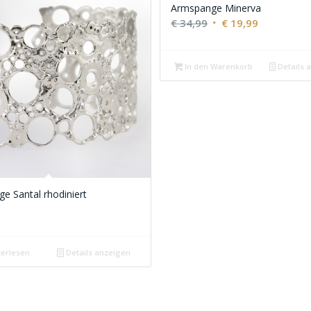
Armspange Minerva
Ursprünglicher
Aktueller
€
34,99
€
19,99
Preis
Preis
war:
ist:
In den Warenkorb
Details 
€ 34,99
€ 19,99.
e Santal rhodiniert
erlesen
Details anzeigen