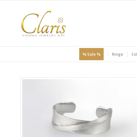
% Sale %
Ringe
Col