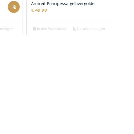
Armreif Principessa gelbvergoldet
%
€
49,98
anzeigen
In den Warenkorb
Details anzeigen