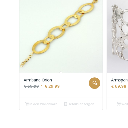
Armband Orion
Armspang
%
Ursprünglicher
Aktueller
€
69,99
€
29,99
€
69,98
Preis
Preis
war:
ist:
In den Warenkorb
Details anzeigen
Weit
€ 69,99
€ 29,99.