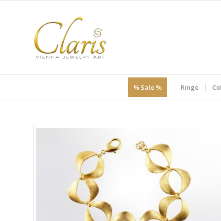
% Sale %
Ringe
Col