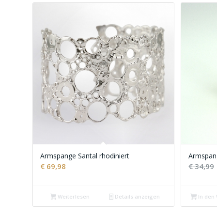
Armspange Santal rhodiniert
Armspan
€
69,98
€
34,99
Weiterlesen
Details anzeigen
In den