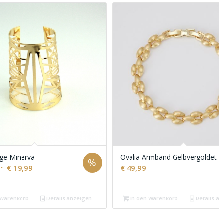
ge Minerva
Ovalia Armband Gelbvergoldet
%
Ursprünglicher
Aktueller
€
19,99
€
49,99
Preis
Preis
war:
ist:
 Warenkorb
Details anzeigen
In den Warenkorb
Details 
€ 34,99
€ 19,99.