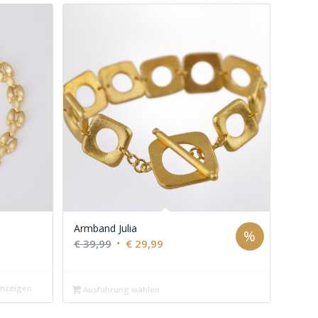
Armband Julia
%
Ursprünglicher
Aktueller
€
39,99
€
29,99
Preis
Preis
war:
ist:
anzeigen
Ausführung wählen
€ 39,99
€ 29,99.