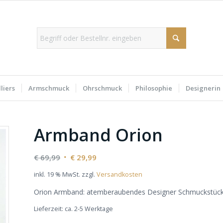
liers
Armschmuck
Ohrschmuck
Philosophie
Designerin
Armband Orion
Ursprünglicher
Aktueller
€
69,99
€
29,99
Preis
Preis
inkl. 19 % MwSt.
zzgl.
Versandkosten
war:
ist:
Orion Armband: atemberaubendes Designer Schmuckstück 
€ 69,99
€ 29,99.
Lieferzeit:
ca. 2-5 Werktage