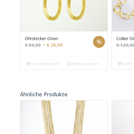
Ohrstecker Orion
Collier O
%
Ursprünglicher
Aktueller
€
59,99
€
29,99
€
129,9
Preis
Preis
war:
ist:
In den Warenkorb
Details anzeigen
In den
€ 59,99
€ 29,99.
Ähnliche Produkte