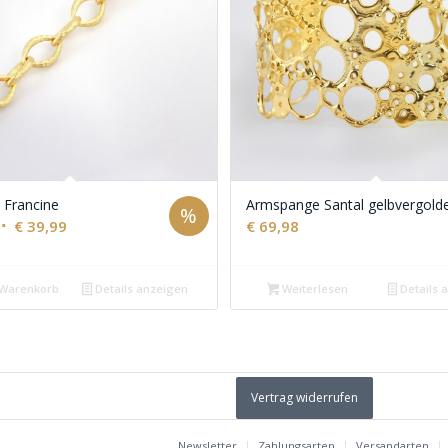
Francine
Armspange Santal gelbvergold
%
Ursprünglicher
Aktueller
€
39,99
€
69,98
Preis
Preis
war:
ist:
 Warenkorb
Details anzeigen
Weiterlesen
Details 
€ 69,98
€ 39,99.
Vertrag widerrufen
Newsletter
Zahlungsarten
Versandarten