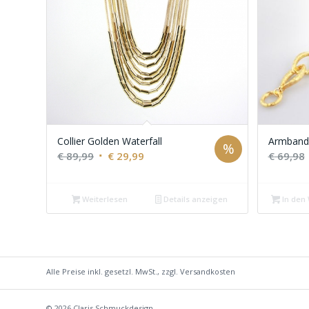
Collier Golden Waterfall
Armband 
%
Ursprünglicher
Aktueller
€
89,99
€
29,99
€
69,98
Preis
Preis
war:
ist:
Weiterlesen
Details anzeigen
In den
€ 89,99
€ 29,99.
Alle Preise inkl. gesetzl. MwSt., zzgl.
Versandkosten
© 2026
Claris Schmuckdesign