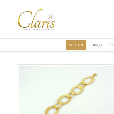
% Sale %
Ringe
Col