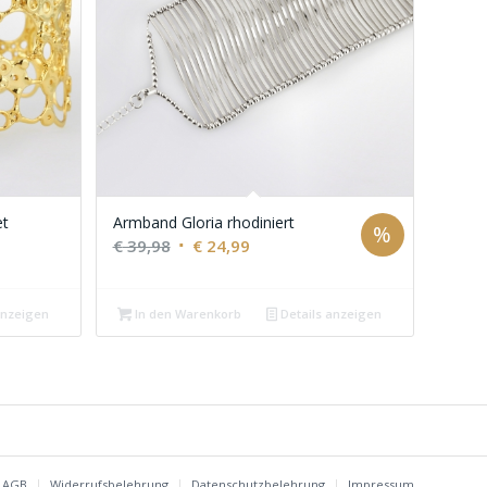
et
Armband Gloria rhodiniert
%
Ursprünglicher
Aktueller
€
39,98
€
24,99
Preis
Preis
war:
ist:
anzeigen
In den Warenkorb
Details anzeigen
€ 39,98
€ 24,99.
AGB
Widerrufsbelehrung
Datenschutzbelehrung
Impressum