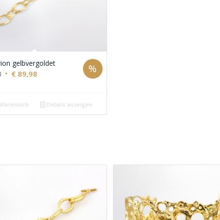
rion gelbvergoldet
%
Ursprünglicher
Aktueller
8
€
89,98
Preis
Preis
war:
ist:
 Warenkorb
Details anzeigen
€ 129,98
€ 89,98.