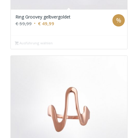
Ring Groovey gelbvergoldet
%
Ursprünglicher
Aktueller
€
59,99
€
49,99
Preis
Preis
war:
ist:
Ausführung wählen
€ 59,99
€ 49,99.