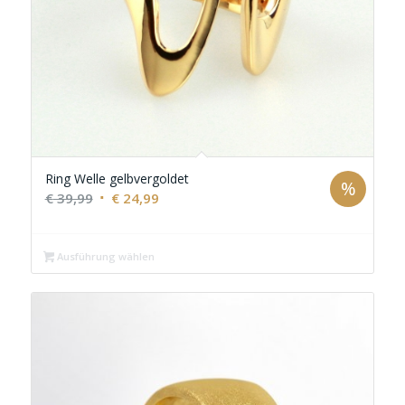
Ring Welle gelbvergoldet
%
Ursprünglicher
Aktueller
€
39,99
€
24,99
Preis
Preis
war:
ist:
Ausführung wählen
€ 39,99
€ 24,99.