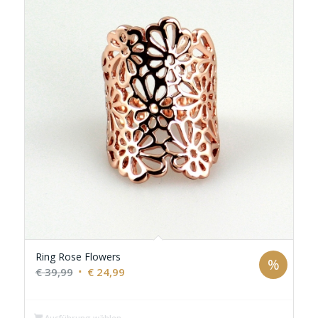
Ring Rose Flowers
%
Ursprünglicher
Aktueller
€
39,99
€
24,99
Preis
Preis
war:
ist:
Ausführung wählen