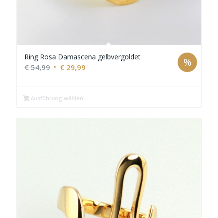
Ring Rosa Damascena gelbvergoldet
%
Ursprünglicher
Aktueller
€
54,99
€
29,99
Preis
Preis
war:
ist:
Ausführung wählen
€ 54,99
€ 29,99.