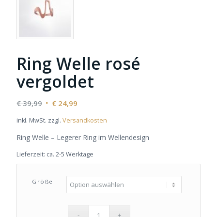
Ring Welle rosé
vergoldet
Ursprünglicher
Aktueller
€
39,99
€
24,99
Preis
Preis
inkl. MwSt.
zzgl.
Versandkosten
war:
ist:
€ 39,99
€ 24,99.
Ring Welle – Legerer Ring im Wellendesign
Lieferzeit:
ca. 2-5 Werktage
Größe