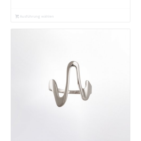
Preis
Preis
war:
ist:
Ausführung wählen
€ 39,99
€ 24,99.