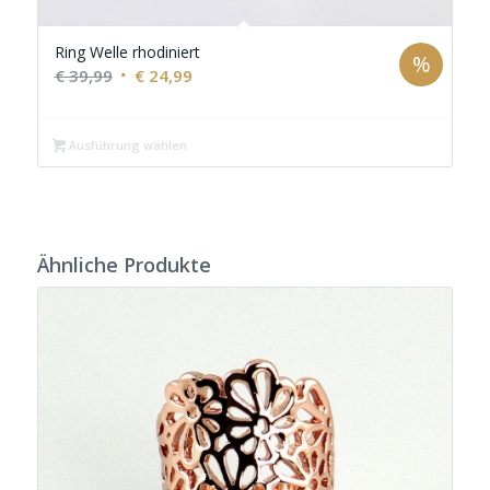
Ring Welle rhodiniert
%
Ursprünglicher
Aktueller
€
39,99
€
24,99
Preis
Preis
war:
ist:
Ausführung wählen
€ 39,99
€ 24,99.
Ähnliche Produkte