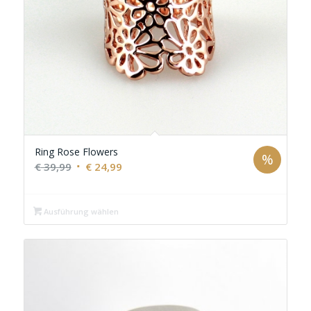
Ring Rose Flowers
%
Ursprünglicher
Aktueller
€
39,99
€
24,99
Preis
Preis
war:
ist:
Ausführung wählen
€ 39,99
€ 24,99.