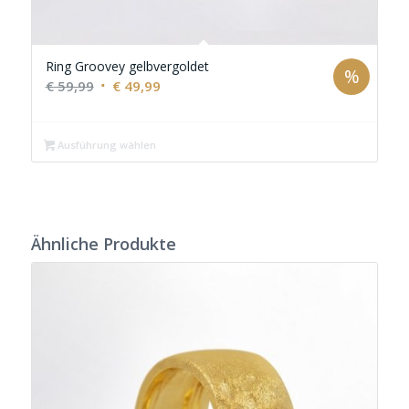
Ring Groovey gelbvergoldet
%
Ursprünglicher
Aktueller
€
59,99
€
49,99
Preis
Preis
war:
ist:
Ausführung wählen
€ 59,99
€ 49,99.
Ähnliche Produkte