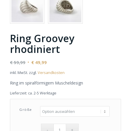
Ring Groovey
rhodiniert
Ursprünglicher
Aktueller
€
59,99
€
49,99
Preis
Preis
inkl. MwSt.
zzgl.
Versandkosten
war:
ist:
€ 59,99
€ 49,99.
Ring im spiralförmigem Muscheldesign
Lieferzeit:
ca. 2-5 Werktage
Größe