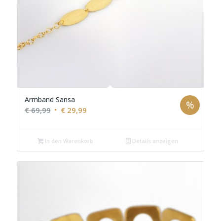
Armband Sansa
%
Ursprünglicher
Aktueller
€
69,99
€
29,99
Preis
Preis
war:
ist:
In den Warenkorb
Details anzeigen
€ 69,99
€ 29,99.