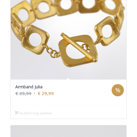
Armband Julia
%
Ursprünglicher
Aktueller
€
39,99
€
29,99
Preis
Preis
war:
ist:
Ausführung wählen
€ 39,99
€ 29,99.