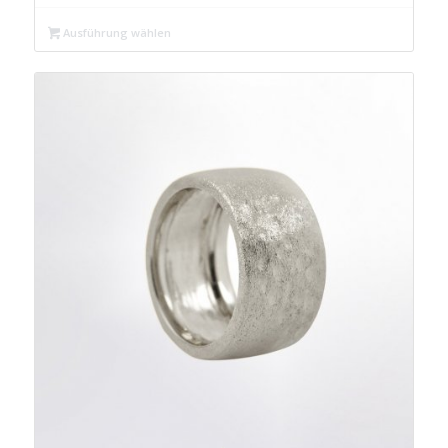
war:
ist:
Ausführung wählen
€ 59,99
€ 29,99.