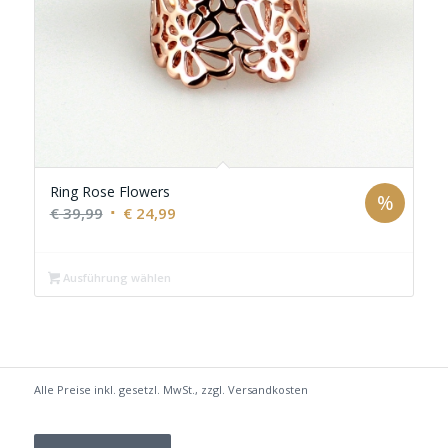
Ring Rose Flowers
%
Ursprünglicher
Aktueller
€
39,99
€
24,99
Preis
Preis
war:
ist:
Ausführung wählen
€ 39,99
€ 24,99.
Alle Preise inkl. gesetzl. MwSt., zzgl.
Versandkosten