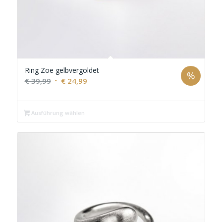
Ring Zoe gelbvergoldet
%
Ursprünglicher
Aktueller
€
39,99
€
24,99
Preis
Preis
war:
ist:
Ausführung wählen
€ 39,99
€ 24,99.