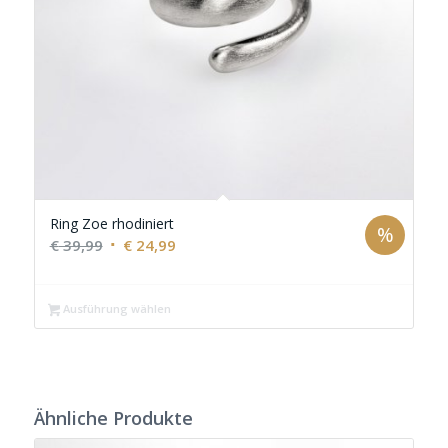
Ring Zoe rhodiniert
%
Ursprünglicher
Aktueller
€
39,99
€
24,99
Preis
Preis
war:
ist:
Ausführung wählen
€ 39,99
€ 24,99.
Ähnliche Produkte