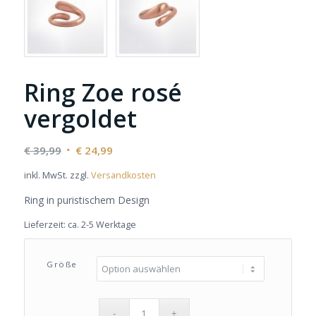
Ring Zoe rosé
vergoldet
Ursprünglicher
Aktueller
€
39,99
€
24,99
Preis
Preis
inkl. MwSt.
zzgl.
Versandkosten
war:
ist:
€ 39,99
€ 24,99.
Ring in puristischem Design
Lieferzeit:
ca. 2-5 Werktage
Größe