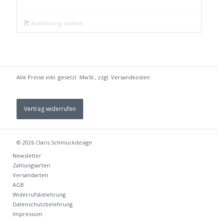
Preis
Preis
war:
ist:
Ausführung wählen
€ 39,99
€ 24,99.
Alle Preise inkl. gesetzl. MwSt., zzgl.
Versandkosten
Vertrag widerrufen
© 2026
Claris Schmuckdesign
Newsletter
Zahlungsarten
Versandarten
AGB
Widerrufsbelehrung
Datenschutzbelehrung
Impressum