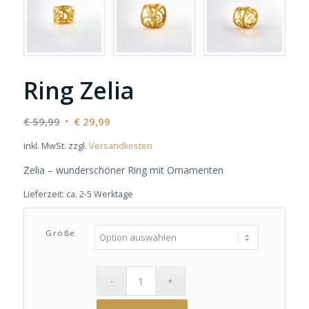
Ring Zelia
Ursprünglicher
Aktueller
€
59,99
€
29,99
Preis
Preis
inkl. MwSt.
zzgl.
Versandkosten
war:
ist:
€ 59,99
€ 29,99.
Zelia – wunderschöner Ring mit Ornamenten
Lieferzeit:
ca. 2-5 Werktage
Größe