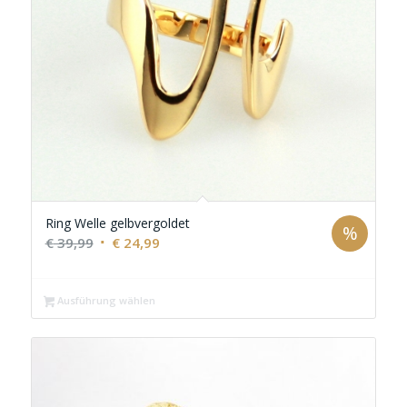
Ring Welle gelbvergoldet
%
Ursprünglicher
Aktueller
€
39,99
€
24,99
Preis
Preis
war:
ist:
Ausführung wählen
€ 39,99
€ 24,99.