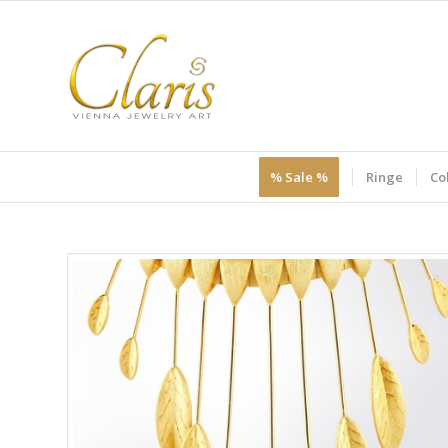
% Sale %
Ringe
Col