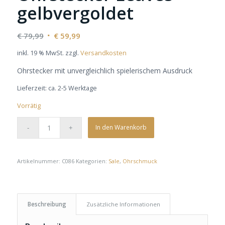
gelbvergoldet
Ursprünglicher
Aktueller
€
79,99
€
59,99
Preis
Preis
inkl. 19 % MwSt.
zzgl.
Versandkosten
war:
ist:
Ohrstecker mit unvergleichlich spielerischem Ausdruck
€ 79,99
€ 59,99.
Lieferzeit:
ca. 2-5 Werktage
Vorrätig
In den Warenkorb
Artikelnummer:
C086
Kategorien:
Sale
,
Ohrschmuck
Beschreibung
Zusätzliche Informationen