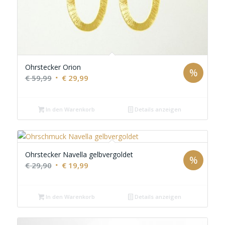
Ohrstecker Orion
%
Ursprünglicher
Aktueller
€
59,99
€
29,99
Preis
Preis
war:
ist:
In den Warenkorb
Details anzeigen
€ 59,99
€ 29,99.
Ohrstecker Navella gelbvergoldet
%
Ursprünglicher
Aktueller
€
29,90
€
19,99
Preis
Preis
war:
ist:
In den Warenkorb
Details anzeigen
€ 29,90
€ 19,99.