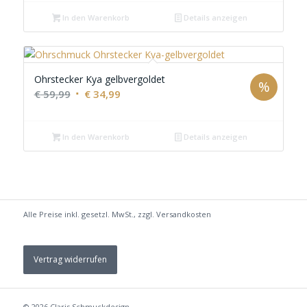
In den Warenkorb
Details anzeigen
Ohrstecker Kya gelbvergoldet
%
Ursprünglicher
Aktueller
€
59,99
€
34,99
Preis
Preis
war:
ist:
In den Warenkorb
Details anzeigen
€ 59,99
€ 34,99.
Alle Preise inkl. gesetzl. MwSt., zzgl.
Versandkosten
Vertrag widerrufen
© 2026
Claris Schmuckdesign