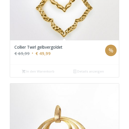
Collier Twirl gelbvergoldet
%
Ursprünglicher
Aktueller
€
69,99
€
49,99
Preis
Preis
war:
ist:
In den Warenkorb
Details anzeigen
€ 69,99
€ 49,99.