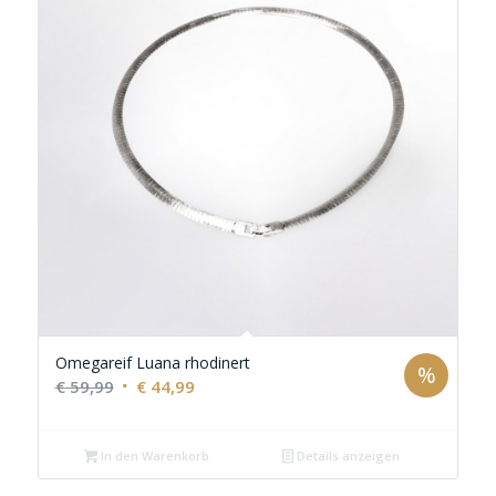
Omegareif Luana rhodinert
%
Ursprünglicher
Aktueller
€
59,99
€
44,99
Preis
Preis
war:
ist:
In den Warenkorb
Details anzeigen
€ 59,99
€ 44,99.