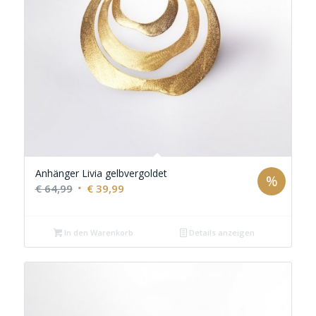
Anhänger Livia gelbvergoldet
%
Ursprünglicher
Aktueller
€
64,99
€
39,99
Preis
Preis
war:
ist:
In den Warenkorb
Details anzeigen
€ 64,99
€ 39,99.