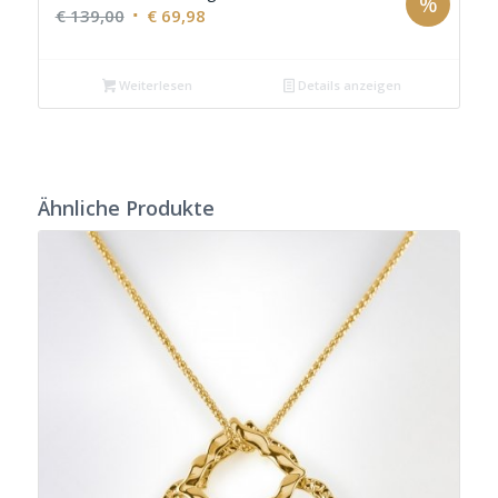
%
Ursprünglicher
Aktueller
€
139,00
€
69,98
Preis
Preis
war:
ist:
Weiterlesen
Details anzeigen
€ 139,00
€ 69,98.
Ähnliche Produkte