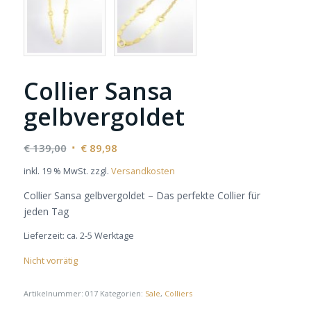
Collier Sansa
gelbvergoldet
Ursprünglicher
Aktueller
€
139,00
€
89,98
Preis
Preis
inkl. 19 % MwSt.
zzgl.
Versandkosten
war:
ist:
Collier Sansa gelbvergoldet – Das perfekte Collier für
€ 139,00
€ 89,98.
jeden Tag
Lieferzeit:
ca. 2-5 Werktage
Nicht vorrätig
Artikelnummer:
017
Kategorien:
Sale
,
Colliers