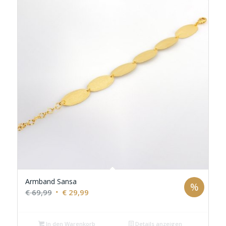
Armband Sansa
%
Ursprünglicher
Aktueller
€
69,99
€
29,99
Preis
Preis
war:
ist:
In den Warenkorb
Details anzeigen