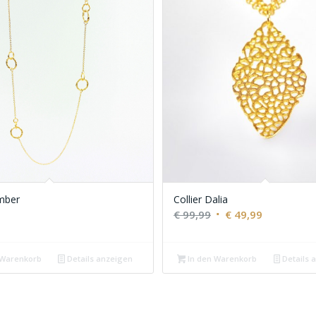
Amber
Collier Dalia
Ursprünglicher
Aktueller
€
99,99
€
49,99
Preis
Preis
war:
ist:
 Warenkorb
Details anzeigen
In den Warenkorb
Details 
€ 99,99
€ 49,99.