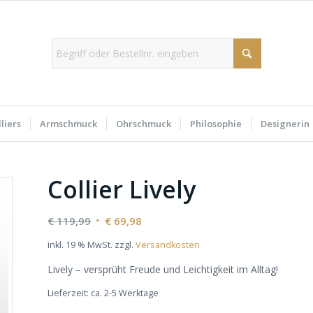
liers
Armschmuck
Ohrschmuck
Philosophie
Designerin
Collier Lively
Ursprünglicher
Aktueller
€
119,99
€
69,98
Preis
Preis
inkl. 19 % MwSt.
zzgl.
Versandkosten
war:
ist:
Lively – versprüht Freude und Leichtigkeit im Alltag!
€ 119,99
€ 69,98.
Lieferzeit:
ca. 2-5 Werktage