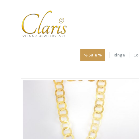
% Sale %
Ringe
Col