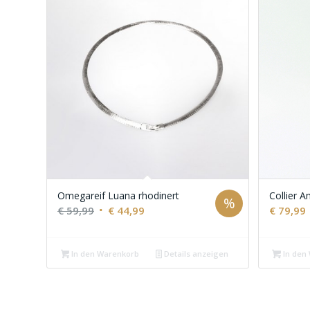
Omegareif Luana rhodinert
Collier 
%
Ursprünglicher
Aktueller
€
59,99
€
44,99
€
79,99
Preis
Preis
war:
ist:
In den Warenkorb
Details anzeigen
In den
€ 59,99
€ 44,99.