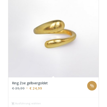
Ring Zoe gelbvergoldet
%
Ursprünglicher
Aktueller
€
39,99
€
24,99
Preis
Preis
war:
ist:
Ausführung wählen
€ 39,99
€ 24,99.