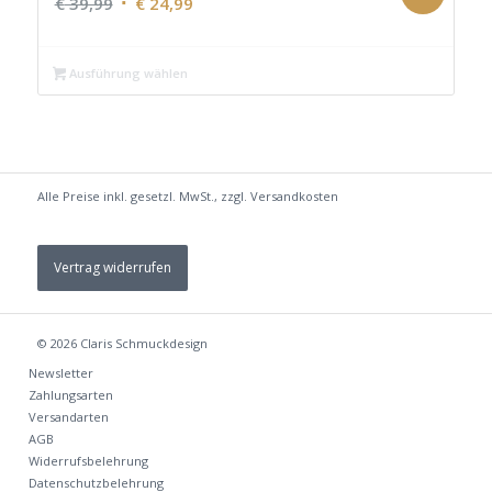
Ursprünglicher
Aktueller
€
39,99
€
24,99
Preis
Preis
war:
ist:
Ausführung wählen
€ 39,99
€ 24,99.
Alle Preise inkl. gesetzl. MwSt., zzgl.
Versandkosten
Vertrag widerrufen
© 2026
Claris Schmuckdesign
Newsletter
Zahlungsarten
Versandarten
AGB
Widerrufsbelehrung
Datenschutzbelehrung