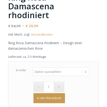
Damascena
rhodiniert
Ursprünglicher
Aktueller
€
54,99
€
29,99
Preis
Preis
inkl. MwSt.
zzgl.
Versandkosten
war:
ist:
€ 54,99
€ 29,99.
Ring Rosa Damascena rhodiniert – Design einer
damaszenischen Rose
Lieferzeit:
ca. 2-5 Werktage
Größe
In den Warenkorb