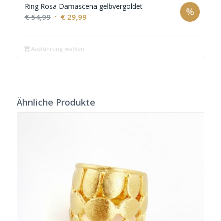
Ring Rosa Damascena gelbvergoldet
%
Ursprünglicher
Aktueller
€
54,99
€
29,99
Preis
Preis
war:
ist:
Ausführung wählen
€ 54,99
€ 29,99.
Ähnliche Produkte