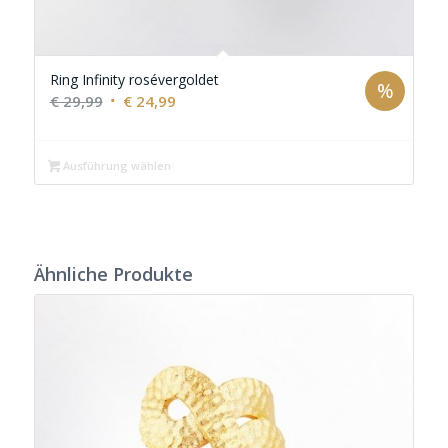
Ring Infinity rosévergoldet
%
Ursprünglicher
Aktueller
€
29,99
€
24,99
Preis
Preis
war:
ist:
Ausführung wählen
€ 29,99
€ 24,99.
Ähnliche Produkte