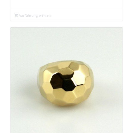
Preis
Preis
war:
ist:
Ausführung wählen
€ 59,99
€ 49,99.