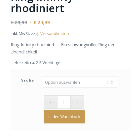
rhodiniert
Ursprünglicher
Aktueller
€
29,99
€
24,99
Preis
Preis
inkl. MwSt.
zzgl.
Versandkosten
war:
ist:
€ 29,99
€ 24,99.
Ring Infinity rhodiniert – Ein schwungvoller Ring der
Unendlichkeit
Lieferzeit:
ca. 2-5 Werktage
Größe
In den Warenkorb