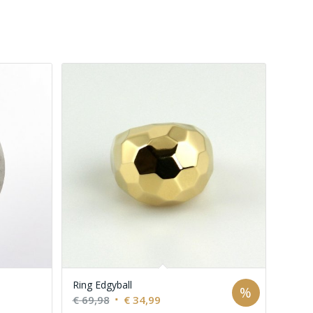
Ring Edgyball
%
Ursprünglicher
Aktueller
€
69,98
€
34,99