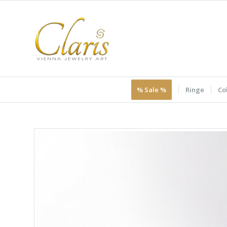
% Sale %
Ringe
Col