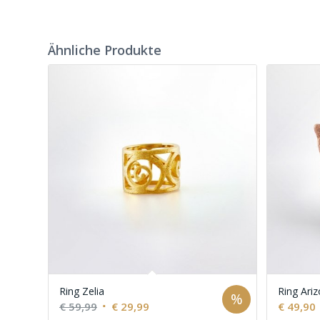
Ähnliche Produkte
Ring Zelia
Ring Ari
%
Ursprünglicher
Aktueller
€
59,99
€
29,99
€
49,90