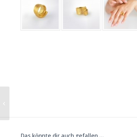
Ohrhänger Maori
rhodiniert
Das könnte dir auch gefallen …