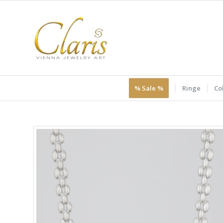
% Sale %
Ringe
Col