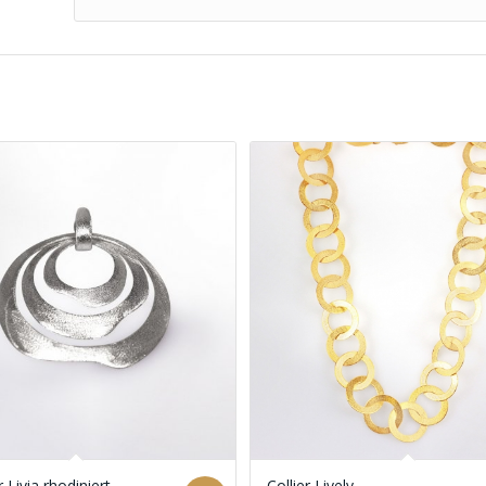
Livia rhodiniert
Collier Lively