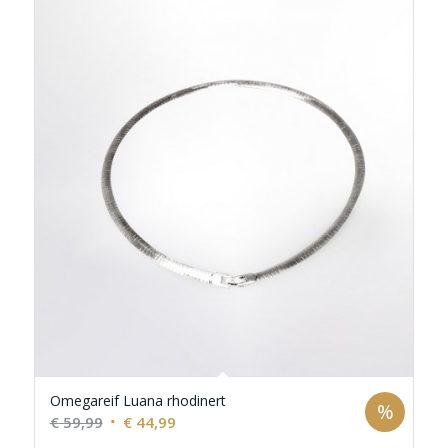
Omegareif Luana rhodinert
%
Ursprünglicher
Aktueller
€
59,99
€
44,99
Preis
Preis