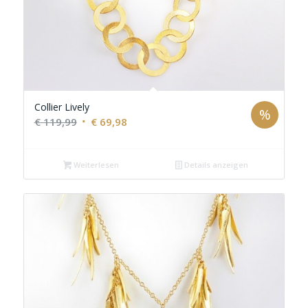
Collier Lively
%
Ursprünglicher
Aktueller
€
119,99
€
69,98
Preis
Preis
war:
ist:
Weiterlesen
Details anzeigen
€ 119,99
€ 69,98.