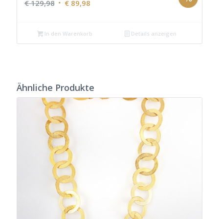
Ursprünglicher
Aktueller
€
129,98
€
89,98
Preis
Preis
war:
ist:
In den Warenkorb
Details anzeigen
€ 129,98
€ 89,98.
Ähnliche Produkte