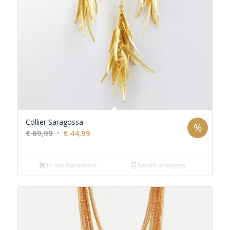
Collier Saragossa
%
Ursprünglicher
Aktueller
€
69,99
€
44,99
Preis
Preis
war:
ist:
In den Warenkorb
Details anzeigen
€ 69,99
€ 44,99.