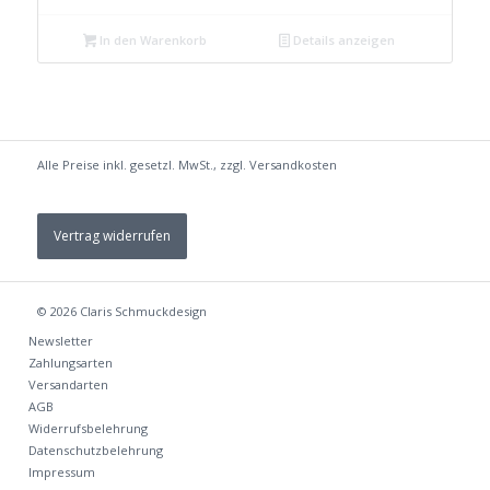
war:
ist:
In den Warenkorb
Details anzeigen
€ 59,99
€ 44,99.
Alle Preise inkl. gesetzl. MwSt., zzgl.
Versandkosten
Vertrag widerrufen
© 2026
Claris Schmuckdesign
Newsletter
Zahlungsarten
Versandarten
AGB
Widerrufsbelehrung
Datenschutzbelehrung
Impressum