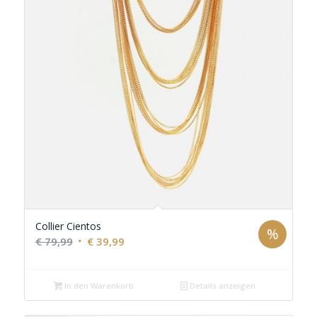
Collier Cientos
%
Ursprünglicher
Aktueller
€
79,99
€
39,99
Preis
Preis
war:
ist:
In den Warenkorb
Details anzeigen
€ 79,99
€ 39,99.