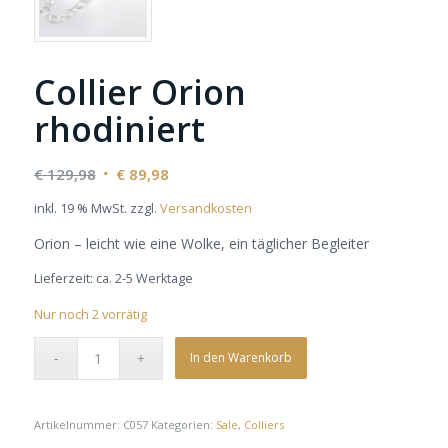
Collier Orion
rhodiniert
Ursprünglicher
Aktueller
€
129,98
€
89,98
Preis
Preis
inkl. 19 % MwSt.
zzgl.
Versandkosten
war:
ist:
Orion – leicht wie eine Wolke, ein täglicher Begleiter
€ 129,98
€ 89,98.
Lieferzeit:
ca. 2-5 Werktage
Nur noch 2 vorrätig
In den Warenkorb
Artikelnummer:
C057
Kategorien:
Sale
,
Colliers