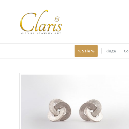
% Sale %
Ringe
Col