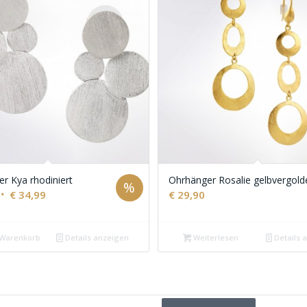
r Kya rhodiniert
Ohrhänger Rosalie gelbvergold
%
Ursprünglicher
Aktueller
€
34,99
€
29,90
Preis
Preis
war:
ist:
 Warenkorb
Details anzeigen
Weiterlesen
Details 
€ 59,99
€ 34,99.