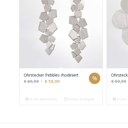
Ohrstecker Pebbles rhodiniert
Ohrstecke
%
Ursprünglicher
Aktueller
€
69,99
€
59,99
€
59,99
Preis
Preis
war:
ist:
In den Warenkorb
Details anzeigen
In den
€ 69,99
€ 59,99.