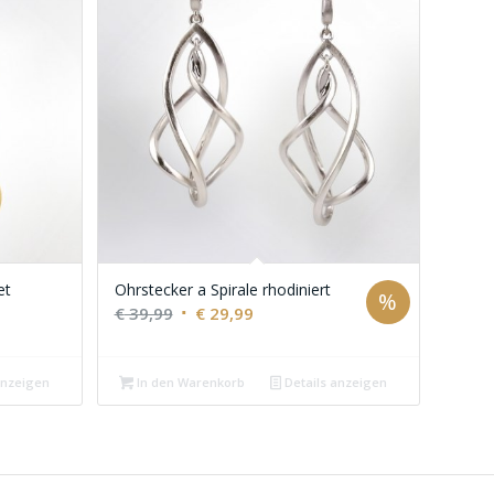
et
Ohrstecker a Spirale rhodiniert
%
Ursprünglicher
Aktueller
€
39,99
€
29,99
Preis
Preis
war:
ist:
anzeigen
In den Warenkorb
Details anzeigen
€ 39,99
€ 29,99.