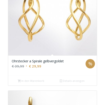
Ohrstecker a Spirale gelbvergoldet
%
Ursprünglicher
Aktueller
€
39,99
€
29,99
Preis
Preis
war:
ist:
In den Warenkorb
Details anzeigen
€ 39,99
€ 29,99.