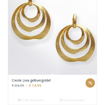
Creole Livia gelbvergoldet
%
Ursprünglicher
Aktueller
€
84,99
€
74,99
Preis
Preis
war:
ist:
In den Warenkorb
Details anzeigen
€ 84,99
€ 74,99.