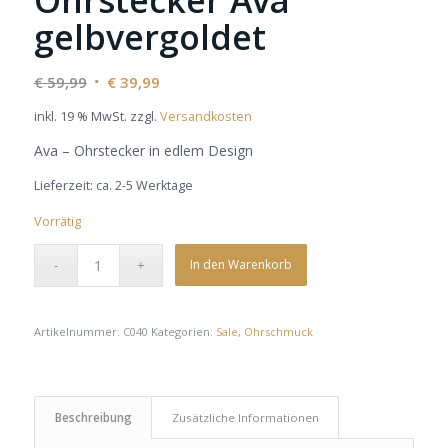
gelbvergoldet
Ursprünglicher
Aktueller
€
59,99
€
39,99
Preis
Preis
inkl. 19 % MwSt.
zzgl.
Versandkosten
war:
ist:
Ava – Ohrstecker in edlem Design
€ 59,99
€ 39,99.
Lieferzeit:
ca. 2-5 Werktage
Vorrätig
In den Warenkorb
Artikelnummer:
C040
Kategorien:
Sale
,
Ohrschmuck
Beschreibung
Zusätzliche Informationen