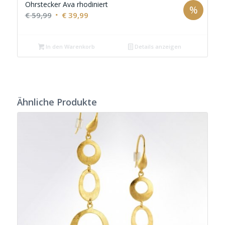
Ohrstecker Ava rhodiniert
%
Ursprünglicher
Aktueller
€
59,99
€
39,99
Preis
Preis
war:
ist:
In den Warenkorb
Details anzeigen
€ 59,99
€ 39,99.
Ähnliche Produkte