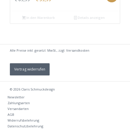
Preis
Preis
war:
ist:
In den Warenkorb
Details anzeigen
€ 69,99
€ 59,99.
Alle Preise inkl. gesetzl. MwSt., zzgl.
Versandkosten
Vertrag widerrufen
© 2026
Claris Schmuckdesign
Newsletter
Zahlungsarten
Versandarten
AGB
Widerrufsbelehrung
Datenschutzbelehrung