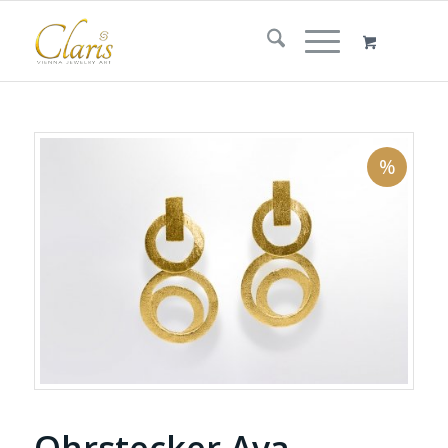
%
Ohrstecker Ava