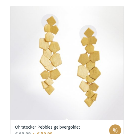
Ohrstecker Pebbles gelbvergoldet
%
Ursprünglicher
Aktueller
€
69,99
€
59,99