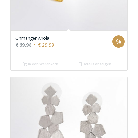
Ohrhänger Ariola
%
Ursprünglicher
Aktueller
€
69,98
€
29,99
Preis
Preis
war:
ist:
In den Warenkorb
Details anzeigen
€ 69,98
€ 29,99.