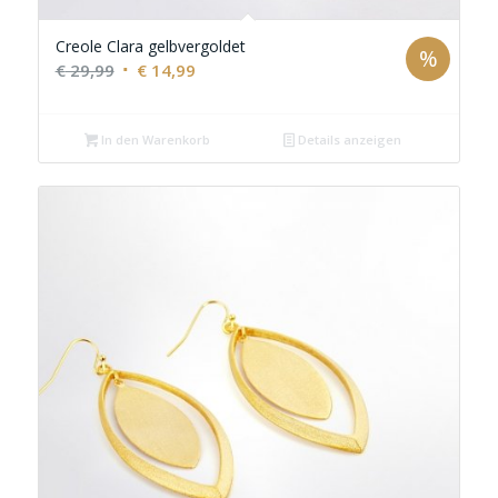
Creole Clara gelbvergoldet
%
Ursprünglicher
Aktueller
€
29,99
€
14,99
Preis
Preis
war:
ist:
In den Warenkorb
Details anzeigen
€ 29,99
€ 14,99.