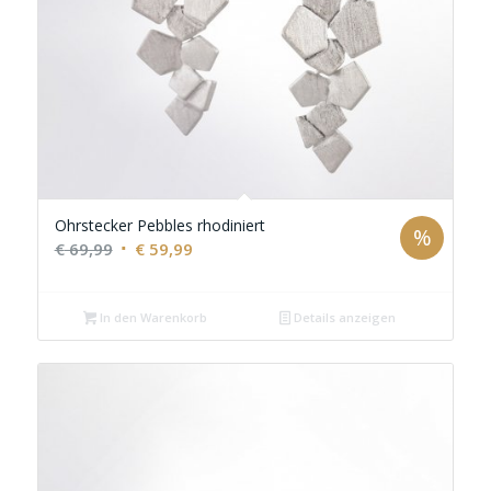
Ohrstecker Pebbles rhodiniert
%
Ursprünglicher
Aktueller
€
69,99
€
59,99
Preis
Preis
war:
ist:
In den Warenkorb
Details anzeigen
€ 69,99
€ 59,99.