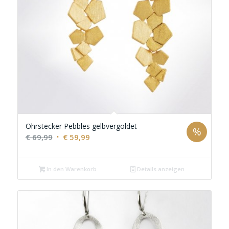
Ohrstecker Pebbles gelbvergoldet
%
Ursprünglicher
Aktueller
€
69,99
€
59,99
Preis
Preis
war:
ist:
In den Warenkorb
Details anzeigen
€ 69,99
€ 59,99.