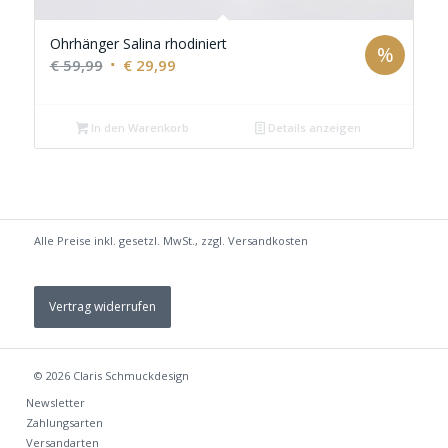
Ohrhänger Salina rhodiniert
%
Ursprünglicher
Aktueller
€
59,99
€
29,99
Preis
Preis
war:
ist:
In den Warenkorb
Details anzeigen
€ 59,99
€ 29,99.
Alle Preise inkl. gesetzl. MwSt., zzgl.
Versandkosten
Vertrag widerrufen
© 2026
Claris Schmuckdesign
Newsletter
Zahlungsarten
Versandarten