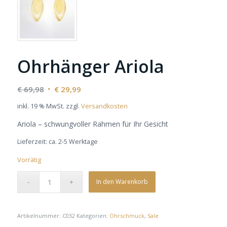
Ohrhänger Ariola
Ursprünglicher
Aktueller
€
69,98
€
29,99
Preis
Preis
inkl. 19 % MwSt.
zzgl.
Versandkosten
war:
ist:
Ariola – schwungvoller Rahmen für Ihr Gesicht
€ 69,98
€ 29,99.
Lieferzeit:
ca. 2-5 Werktage
Vorrätig
In den Warenkorb
Artikelnummer:
C032
Kategorien:
Ohrschmuck
,
Sale