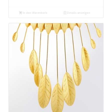
Preis
Preis
war:
ist:
In den Warenkorb
Details anzeigen
€ 149,00
€ 99,00.