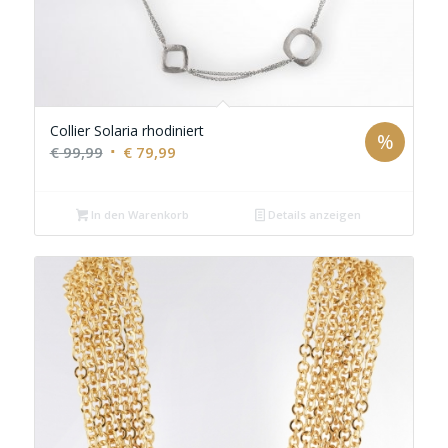
Collier Solaria rhodiniert
%
Ursprünglicher
Aktueller
€
99,99
€
79,99
Preis
Preis
war:
ist:
In den Warenkorb
Details anzeigen
€ 99,99
€ 79,99.