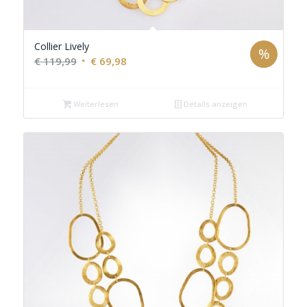
Collier Lively
%
Ursprünglicher
Aktueller
€
119,99
€
69,98
Preis
Preis
war:
ist:
Weiterlesen
Details anzeigen
€ 119,99
€ 69,98.