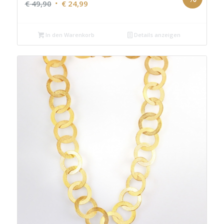
Ursprünglicher
Aktueller
€
49,90
€
24,99
Preis
Preis
war:
ist:
In den Warenkorb
Details anzeigen
€ 49,90
€ 24,99.