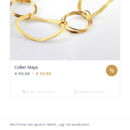
Collier Maya
%
Ursprünglicher
Aktueller
€
99,98
€
59,99
Preis
Preis
war:
ist:
In den Warenkorb
Details anzeigen
€ 99,98
€ 59,99.
Alle Preise inkl. gesetzl. MwSt., zzgl.
Versandkosten