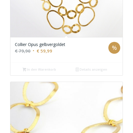
Collier Opus gelbvergoldet
%
Ursprünglicher
Aktueller
€
79,90
€
59,99
Preis
Preis
war:
ist:
In den Warenkorb
Details anzeigen
€ 79,90
€ 59,99.