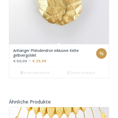
Anhänger Philodendron inklusive Kette
%
gelbvergoldet
Ursprünglicher
Aktueller
€
59,99
€
39,99
Preis
Preis
In den Warenkorb
war:
ist:
Details anzeigen
€ 59,99
€ 39,99.
Ähnliche Produkte