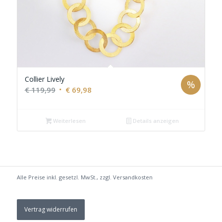
Collier Lively
%
Ursprünglicher
Aktueller
€
119,99
€
69,98
Preis
Preis
war:
ist:
Weiterlesen
Details anzeigen
€ 119,99
€ 69,98.
Alle Preise inkl. gesetzl. MwSt., zzgl.
Versandkosten
Vertrag widerrufen