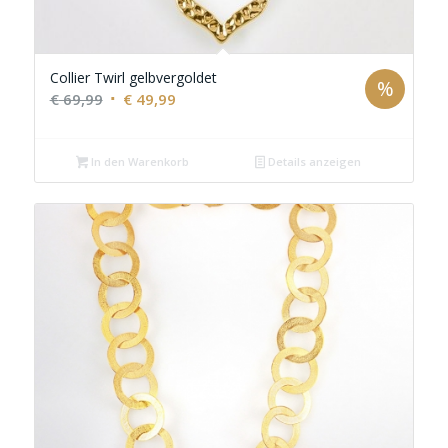
Collier Twirl gelbvergoldet
%
Ursprünglicher
Aktueller
€
69,99
€
49,99
Preis
Preis
war:
ist:
In den Warenkorb
Details anzeigen
€ 69,99
€ 49,99.