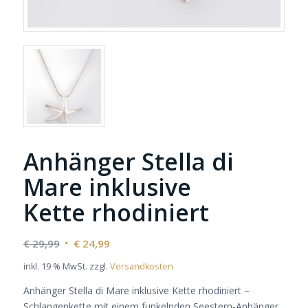
Anhänger Stella di
Mare inklusive
Kette rhodiniert
Ursprünglicher
Aktueller
€
29,99
€
24,99
Preis
Preis
inkl. 19 % MwSt.
zzgl.
Versandkosten
war:
ist:
Anhänger Stella di Mare inklusive Kette rhodiniert –
€ 29,99
€ 24,99.
Schlangenkette mit einem funkelnden Seestern-Anhänger