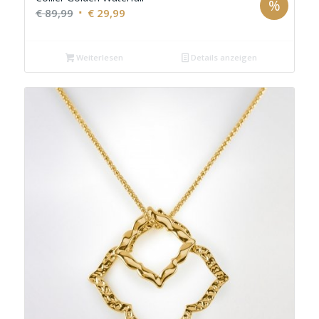
%
Ursprünglicher
Aktueller
€
89,99
€
29,99
Preis
Preis
war:
ist:
Weiterlesen
Details anzeigen
€ 89,99
€ 29,99.