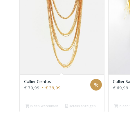
Collier Cientos
Collier S
%
Ursprünglicher
Aktueller
€
79,99
€
39,99
€
69,99
Preis
Preis
war:
ist:
In den Warenkorb
Details anzeigen
In den
€ 79,99
€ 39,99.