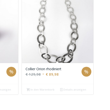
Collier Orion rhodiniert
%
%
Ursprünglicher
Aktueller
€
129,98
€
89,98
Preis
Preis
war:
ist:
anzeigen
In den Warenkorb
Details anzeigen
€ 129,98
€ 89,98.