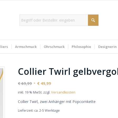
liers
Armschmuck
Ohrschmuck
Philosophie
Designerin
Collier Twirl gelbvergo
Ursprünglicher
Aktueller
€
69,99
€
49,99
Preis
Preis
inkl. 19 % MwSt.
zzgl.
Versandkosten
war:
ist:
Collier Twirl, zwei Anhänger mit Popcornkette
€ 69,99
€ 49,99.
Lieferzeit:
ca. 2-5 Werktage