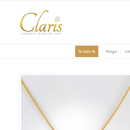
% Sale %
Ringe
Col