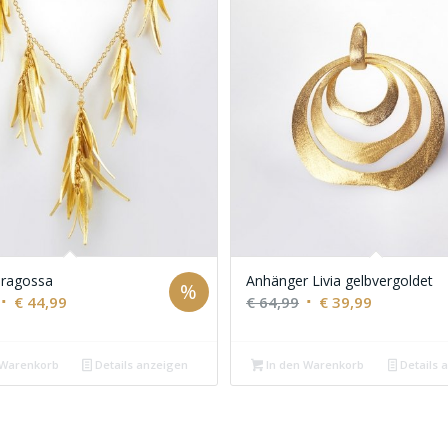
aragossa
Anhänger Livia gelbvergoldet
%
Ursprünglicher
Aktueller
Ursprünglicher
Aktueller
€
44,99
€
64,99
€
39,99
Preis
Preis
Preis
Preis
war:
ist:
war:
ist:
 Warenkorb
Details anzeigen
In den Warenkorb
Details 
€ 69,99
€ 44,99.
€ 64,99
€ 39,99.