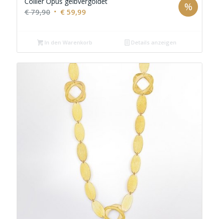
Collier Opus gelbvergoldet
%
Ursprünglicher
Aktueller
€
79,90
€
59,99
Preis
Preis
war:
ist:
In den Warenkorb
Details anzeigen
€ 79,90
€ 59,99.