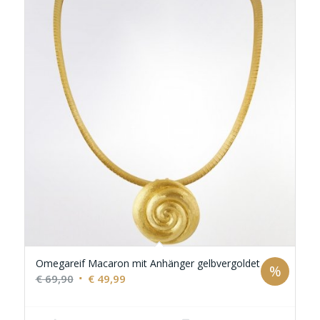
Omegareif Macaron mit Anhänger gelbvergoldet
%
Ursprünglicher
Aktueller
€
69,90
€
49,99
Preis
Preis
war:
ist: