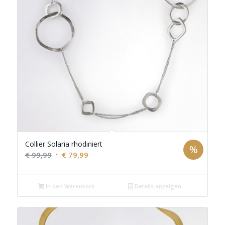
Collier Solaria rhodiniert
%
Ursprünglicher
Aktueller
€
99,99
€
79,99
Preis
Preis
war:
ist:
In den Warenkorb
Details anzeigen
€ 99,99
€ 79,99.