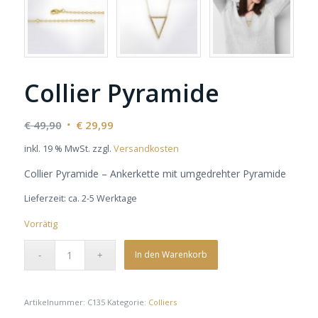
Collier Pyramide
Ursprünglicher
Aktueller
€
49,90
€
29,99
Preis
Preis
inkl. 19 % MwSt.
zzgl.
Versandkosten
war:
ist:
Collier Pyramide – Ankerkette mit umgedrehter Pyramide
€ 49,90
€ 29,99.
Lieferzeit:
ca. 2-5 Werktage
Vorrätig
In den Warenkorb
Artikelnummer:
C135
Kategorie:
Colliers